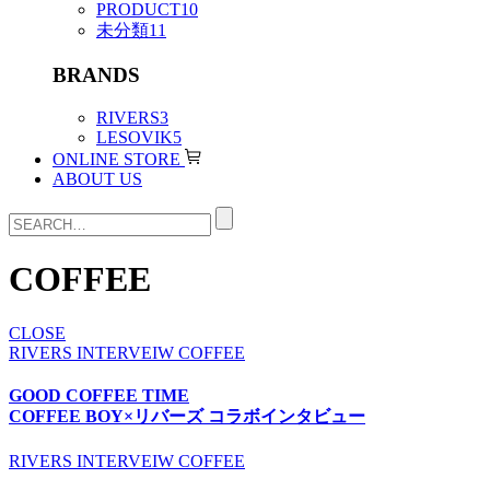
PRODUCT
10
未分類
11
BRANDS
RIVERS
3
LESOVIK
5
ONLINE STORE
ABOUT US
COFFEE
CLOSE
RIVERS
INTERVEIW
COFFEE
GOOD COFFEE TIME
COFFEE BOY×リバーズ コラボインタビュー
RIVERS
INTERVEIW
COFFEE