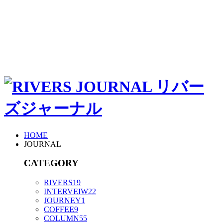
HOME
JOURNAL
CATEGORY
RIVERS
19
INTERVEIW
22
JOURNEY
1
COFFEE
9
COLUMN
55