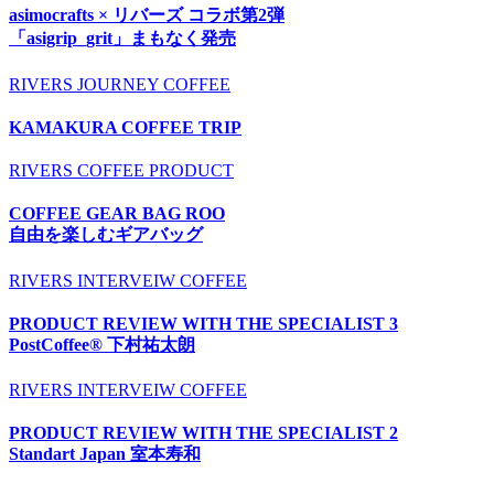
asimocrafts × リバーズ コラボ第2弾
「asigrip_grit」まもなく発売
RIVERS
JOURNEY
COFFEE
KAMAKURA COFFEE TRIP
RIVERS
COFFEE
PRODUCT
COFFEE GEAR BAG ROO
自由を楽しむギアバッグ
RIVERS
INTERVEIW
COFFEE
PRODUCT REVIEW WITH THE SPECIALIST 3
PostCoffee® 下村祐太朗
RIVERS
INTERVEIW
COFFEE
PRODUCT REVIEW WITH THE SPECIALIST 2
Standart Japan 室本寿和